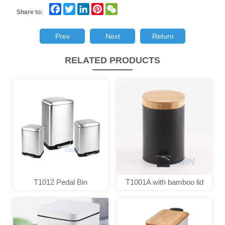
Facebook
Twitter
LinkedIn
Pinterest
WeChat
Share to:
Prev
Next
Return
RELATED PRODUCTS
T1012 Pedal Bin
T1001A with bamboo lid